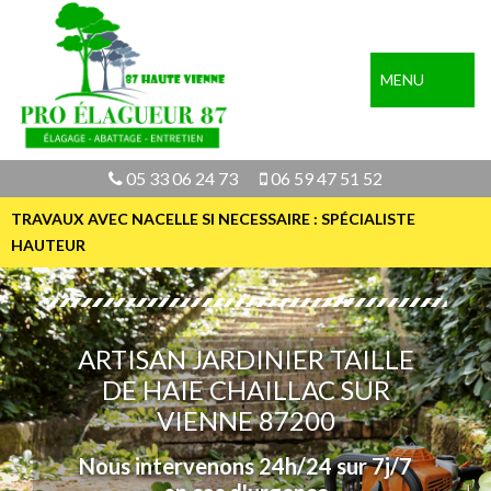
MENU
05 33 06 24 73
06 59 47 51 52
TRAVAUX AVEC NACELLE SI NECESSAIRE : SPÉCIALISTE
HAUTEUR
ARTISAN JARDINIER TAILLE
DE HAIE CHAILLAC SUR
VIENNE 87200
Nous intervenons 24h/24 sur 7j/7