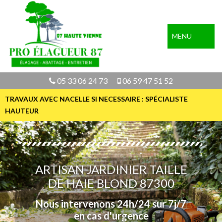
MENU
05 33 06 24 73
06 59 47 51 52
TRAVAUX AVEC NACELLE SI NECESSAIRE : SPÉCIALISTE
HAUTEUR
ARTISAN JARDINIER TAILLE
DE HAIE BLOND 87300
Nous intervenons 24h/24 sur 7j/7
en cas d'urgence