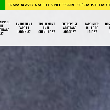
TRAVAUX AVEC NACELLE SI NECESSAIRE : SPÉCIALISTE HAU
REPRISE
ENTRETIENT
TRAITEMENT
ENTREPRISE
JARDINIER
DE
DE
PARC ET
ANTI-
ABATTAGE
TAILLE DE
A
DINAGE
JARDIN 87
CHENILLE 87
ARBRE 87
HAIE 87
87