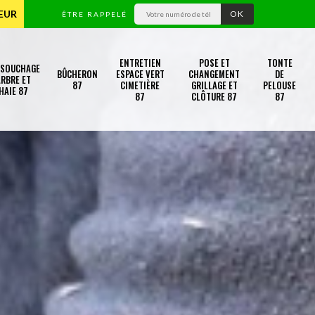
TEUR
ÊTRE RAPPELÉ
ENTRETIEN
POSE ET
TONTE
SSOUCHAGE
BÛCHERON
ESPACE VERT
CHANGEMENT
DE
RBRE ET
87
CIMETIÈRE
GRILLAGE ET
PELOUSE
HAIE 87
87
CLÔTURE 87
87