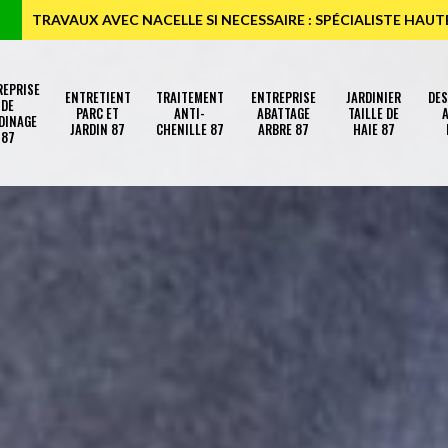
TRAVAUX AVEC NACELLE SI NECESSAIRE : SPÉCIALISTE HAU
REPRISE
ENTRETIENT
TRAITEMENT
ENTREPRISE
JARDINIER
DE
DE
PARC ET
ANTI-
ABATTAGE
TAILLE DE
A
DINAGE
JARDIN 87
CHENILLE 87
ARBRE 87
HAIE 87
87