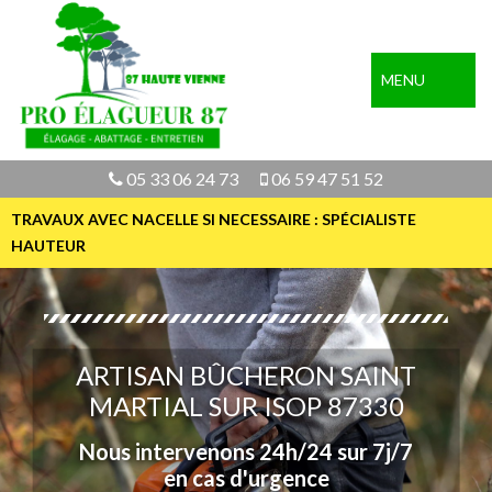
MENU
05 33 06 24 73
06 59 47 51 52
TRAVAUX AVEC NACELLE SI NECESSAIRE : SPÉCIALISTE
HAUTEUR
ARTISAN BÛCHERON SAINT
MARTIAL SUR ISOP 87330
Nous intervenons 24h/24 sur 7j/7
en cas d'urgence