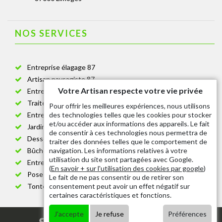
NOS SERVICES
Entreprise élagage 87
Artisan paysagiste 87
Votre Artisan respecte votre vie privée
Entreprise de jardinage 87
Traitement anti-chenille 87
Pour offrir les meilleures expériences, nous utilisons
des technologies telles que les cookies pour stocker
Entreprise abattage arbre 87
et/ou accéder aux informations des appareils. Le fait
Jardinier taille de haie 87
de consentir à ces technologies nous permettra de
Dessouchage arbre et haie 87
traiter des données telles que le comportement de
navigation. Les informations relatives à votre
Bûcheron 87
utilisation du site sont partagées avec Google.
Entretien espace vert cimetière 87
(
En savoir + sur l'utilisation des cookies par google
)
Pose et changement grillage et clôture 87
Le fait de ne pas consentir ou de retirer son
consentement peut avoir un effet négatif sur
Tonte de pelouse 87
certaines caractéristiques et fonctions.
J'accepte
Je refuse
Préférences
© 2020 - Tout droit réservé |
Mentions légales