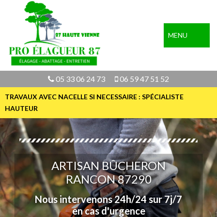
MENU
05 33 06 24 73
06 59 47 51 52
TRAVAUX AVEC NACELLE SI NECESSAIRE : SPÉCIALISTE
HAUTEUR
ARTISAN BÛCHERON
RANCON 87290
Nous intervenons 24h/24 sur 7j/7
en cas d'urgence