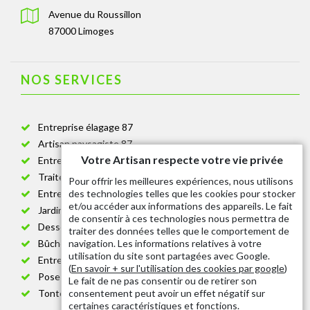
Avenue du Roussillon
87000 Limoges
NOS SERVICES
Entreprise élagage 87
Artisan paysagiste 87
Votre Artisan respecte votre vie privée
Entreprise de jardinage 87
Traitement anti-chenille 87
Pour offrir les meilleures expériences, nous utilisons
des technologies telles que les cookies pour stocker
Entreprise abattage arbre 87
et/ou accéder aux informations des appareils. Le fait
Jardinier taille de haie 87
de consentir à ces technologies nous permettra de
Dessouchage arbre et haie 87
traiter des données telles que le comportement de
navigation. Les informations relatives à votre
Bûcheron 87
utilisation du site sont partagées avec Google.
Entretien espace vert cimetière 87
(
En savoir + sur l'utilisation des cookies par google
)
Pose et changement grillage et clôture 87
Le fait de ne pas consentir ou de retirer son
consentement peut avoir un effet négatif sur
Tonte de pelouse 87
certaines caractéristiques et fonctions.