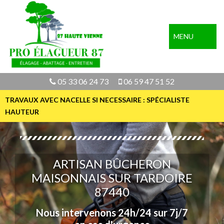
MENU
05 33 06 24 73
06 59 47 51 52
TRAVAUX AVEC NACELLE SI NECESSAIRE : SPÉCIALISTE
HAUTEUR
ARTISAN BÛCHERON
MAISONNAIS SUR TARDOIRE
87440
Nous intervenons 24h/24 sur 7j/7