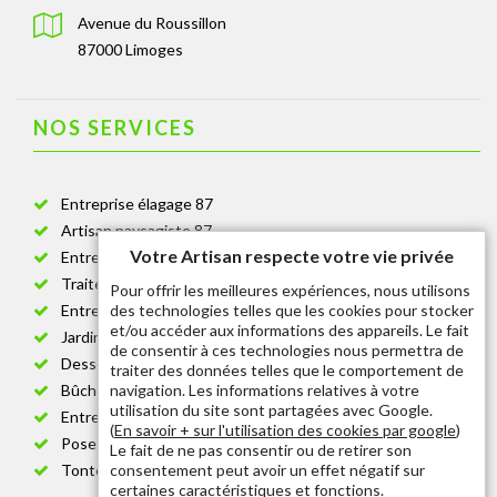
Avenue du Roussillon
87000 Limoges
NOS SERVICES
Entreprise élagage 87
Artisan paysagiste 87
Votre Artisan respecte votre vie privée
Entreprise de jardinage 87
Traitement anti-chenille 87
Pour offrir les meilleures expériences, nous utilisons
des technologies telles que les cookies pour stocker
Entreprise abattage arbre 87
et/ou accéder aux informations des appareils. Le fait
Jardinier taille de haie 87
de consentir à ces technologies nous permettra de
Dessouchage arbre et haie 87
traiter des données telles que le comportement de
navigation. Les informations relatives à votre
Bûcheron 87
utilisation du site sont partagées avec Google.
Entretien espace vert cimetière 87
(
En savoir + sur l'utilisation des cookies par google
)
Pose et changement grillage et clôture 87
Le fait de ne pas consentir ou de retirer son
consentement peut avoir un effet négatif sur
Tonte de pelouse 87
certaines caractéristiques et fonctions.