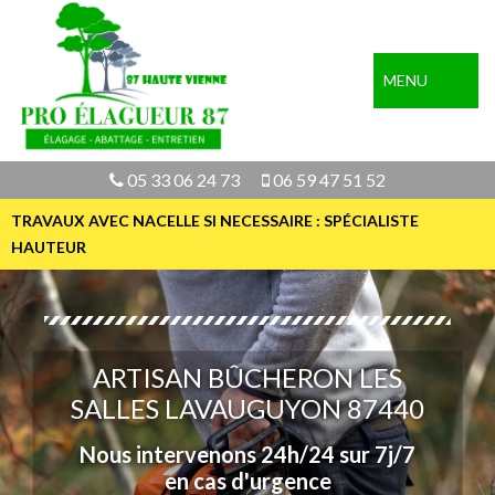
MENU
05 33 06 24 73
06 59 47 51 52
TRAVAUX AVEC NACELLE SI NECESSAIRE : SPÉCIALISTE
HAUTEUR
ARTISAN BÛCHERON LES
SALLES LAVAUGUYON 87440
Nous intervenons 24h/24 sur 7j/7
en cas d'urgence