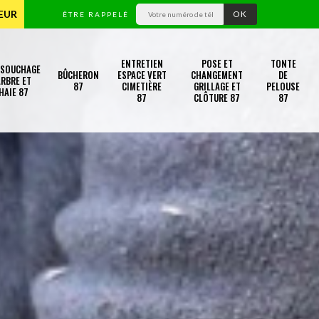
TEUR
ÊTRE RAPPELÉ
ENTRETIEN
POSE ET
TONTE
SSOUCHAGE
BÛCHERON
ESPACE VERT
CHANGEMENT
DE
RBRE ET
87
CIMETIÈRE
GRILLAGE ET
PELOUSE
HAIE 87
87
CLÔTURE 87
87