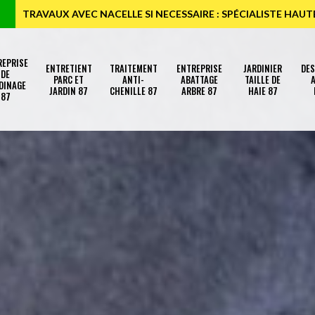
TRAVAUX AVEC NACELLE SI NECESSAIRE : SPÉCIALISTE HAU
REPRISE
ENTRETIENT
TRAITEMENT
ENTREPRISE
JARDINIER
DE
DE
PARC ET
ANTI-
ABATTAGE
TAILLE DE
A
DINAGE
JARDIN 87
CHENILLE 87
ARBRE 87
HAIE 87
87