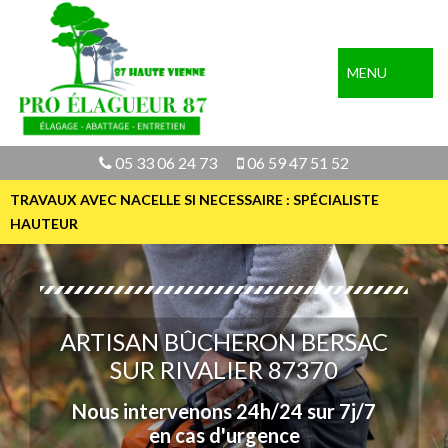
MENU
05 33 06 24 73
06 59 47 51 52
TRAVAUX AVEC NACELLE SI NECESSAIRE : SPÉCIALISTE
HAUTEUR
ARTISAN BÛCHERON BERSAC
SUR RIVALIER 87370
Nous intervenons 24h/24 sur 7j/7
en cas d'urgence