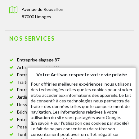
Avenue du Roussillon
87000 Limoges
NOS SERVICES
Entreprise élagage 87
Artisan paysagiste 87
Votre Artisan respecte votre vie privée
Entreprise de jardinage 87
Traitement anti-chenille 87
Pour offrir les meilleures expériences, nous utilisons
des technologies telles que les cookies pour stocker
Entreprise abattage arbre 87
et/ou accéder aux informations des appareils. Le fait
Jardinier taille de haie 87
de consentir à ces technologies nous permettra de
Dessouchage arbre et haie 87
traiter des données telles que le comportement de
navigation. Les informations relatives à votre
Bûcheron 87
utilisation du site sont partagées avec Google.
Entretien espace vert cimetière 87
(
En savoir + sur l'utilisation des cookies par google
)
Pose et changement grillage et clôture 87
Le fait de ne pas consentir ou de retirer son
consentement peut avoir un effet négatif sur
Tonte de pelouse 87