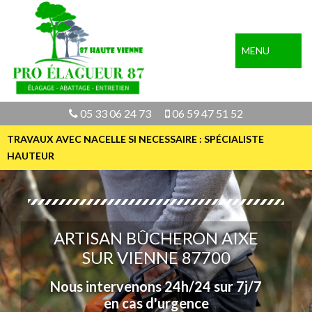
MENU
05 33 06 24 73
06 59 47 51 52
TRAVAUX AVEC NACELLE SI NECESSAIRE : SPÉCIALISTE
HAUTEUR
ARTISAN BÛCHERON AIXE
SUR VIENNE 87700
Nous intervenons 24h/24 sur 7j/7
en cas d'urgence